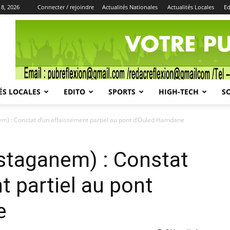
 8, 2026
Connecter / rejoindre
Actualités Nationales
Actualités Locales
Ed
Publicité
ÉS LOCALES
EDITO
SPORTS
HIGH-TECH
S
m) : Constat d’un affaissement partiel au pont d’Ouled Hamdane
staganem) : Constat
t partiel au pont
e