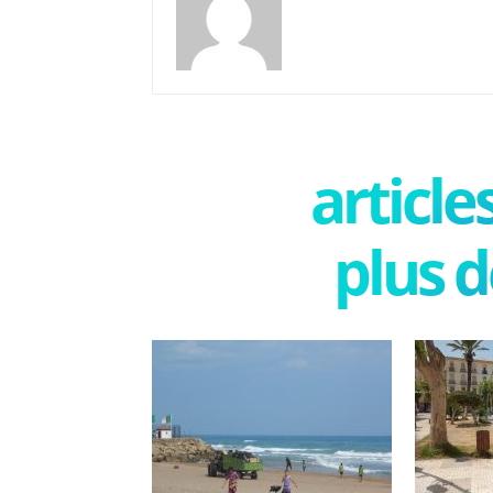
articl
plus d