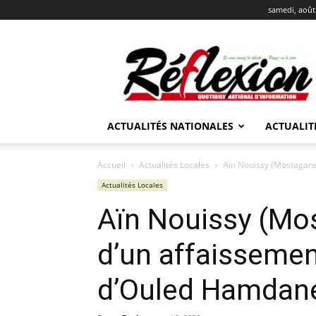
samedi, août
REFLEXION
ACTUALITÉS NATIONALES
ACTUALIT
Accueil
Actualités Locales
Aïn Nouissy (Mostagane
Actualités Locales
Aïn Nouissy (Mo
d’un affaissemen
d’Ouled Hamdan