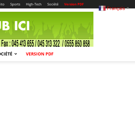
ito
Sports
High-Tech
Société
Version PDF
Français
▼
OCIÉTÉ
VERSION PDF