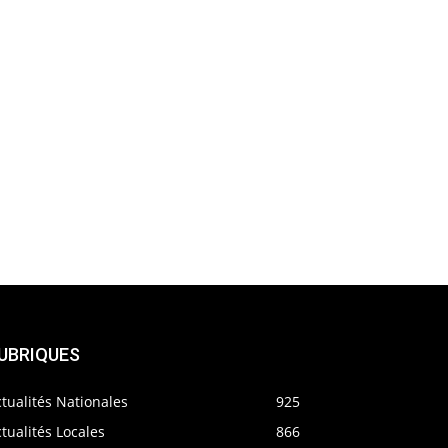
UBRIQUES
tualités Nationales
925
tualités Locales
866