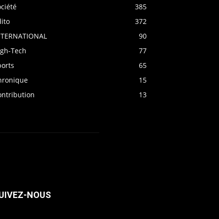
ciété
385
ito
372
NTERNATIONAL
90
igh-Tech
77
ports
65
hronique
15
ontribution
13
UIVEZ-NOUS