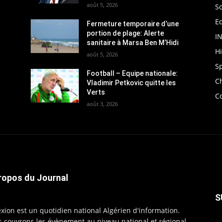
août 5, 2026
So
Ed
Fermeture temporaire d’une
portion de plage: Alerte
I
sanitaire à Marsa Ben M’Hidi
H
août 5, 2026
S
Football – Equipe nationale:
C
Vladimir Petkovic quitte les
Verts
C
août 3, 2026
ropos du Journal
S
exion est un quotidien national Algérien d'information.
 couvrons les évènement au niveau national et régional,