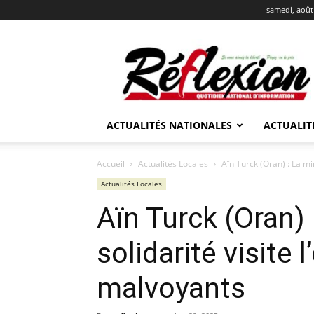
samedi, août
REFLEXION
ACTUALITÉS NATIONALES
ACTUALIT
Accueil
Actualités Locales
Aïn Turck (Oran) : La mini
Actualités Locales
Aïn Turck (Oran) 
solidarité visite 
malvoyants