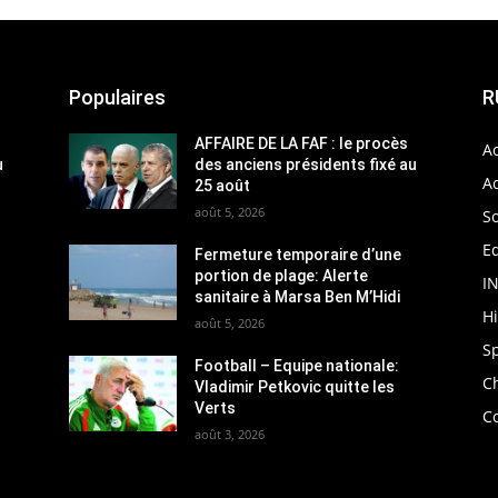
Populaires
R
AFFAIRE DE LA FAF : le procès
Ac
u
des anciens présidents fixé au
Ac
25 août
août 5, 2026
So
Ed
Fermeture temporaire d’une
portion de plage: Alerte
I
sanitaire à Marsa Ben M’Hidi
H
août 5, 2026
S
Football – Equipe nationale:
C
Vladimir Petkovic quitte les
Verts
C
août 3, 2026