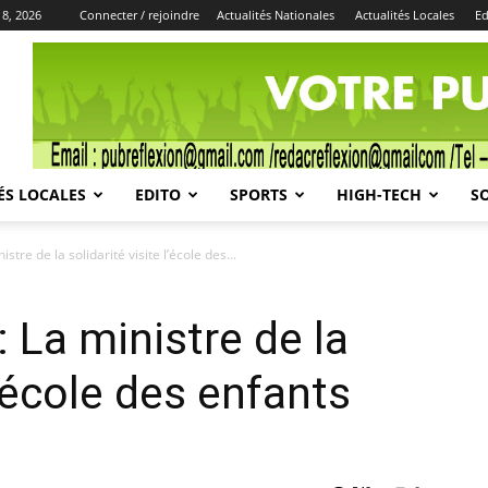
 8, 2026
Connecter / rejoindre
Actualités Nationales
Actualités Locales
Ed
Publicité
ÉS LOCALES
EDITO
SPORTS
HIGH-TECH
S
stre de la solidarité visite l’école des...
: La ministre de la
l’école des enfants