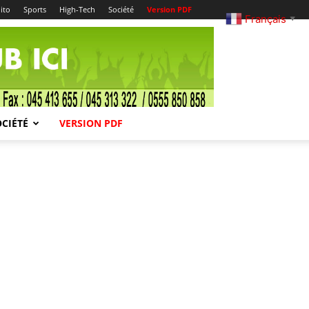
ito
Sports
High-Tech
Société
Version PDF
Français
▼
OCIÉTÉ
VERSION PDF