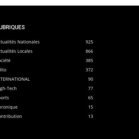
UBRIQUES
tualités Nationales
925
tualités Locales
866
ciété
385
ito
372
NTERNATIONAL
90
igh-Tech
77
ports
65
hronique
15
ontribution
13