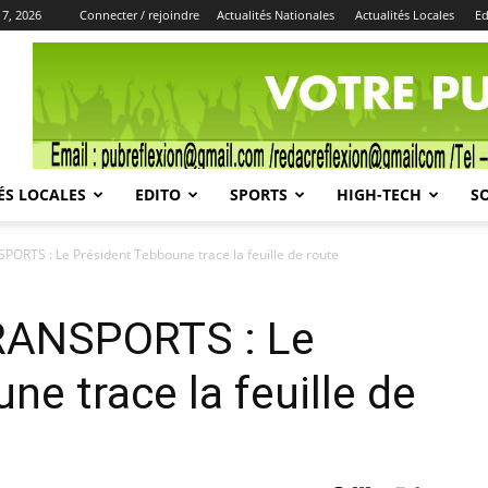
 7, 2026
Connecter / rejoindre
Actualités Nationales
Actualités Locales
Ed
Publicité
ÉS LOCALES
EDITO
SPORTS
HIGH-TECH
S
RTS : Le Président Tebboune trace la feuille de route
RANSPORTS : Le
e trace la feuille de