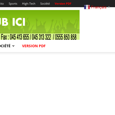
ito
Sports
High-Tech
Société
Version PDF
Français
▼
OCIÉTÉ
VERSION PDF