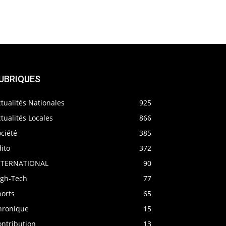
UBRIQUES
tualités Nationales
925
tualités Locales
866
ciété
385
ito
372
NTERNATIONAL
90
igh-Tech
77
ports
65
hronique
15
ontribution
13