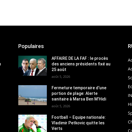
Populaires
R
AFFAIRE DE LA FAF : le procès
Ac
u
des anciens présidents fixé au
Ac
25 août
août 5, 2026
So
Ed
Fermeture temporaire d’une
portion de plage: Alerte
I
sanitaire à Marsa Ben M’Hidi
H
août 5, 2026
S
Football – Equipe nationale:
C
Vladimir Petkovic quitte les
Verts
C