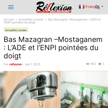
Français
▼
Accueil
Actualités Locales
Bas Mazagran –Mostaganem : L’ADE et
l’ENPI pointées du doigt
Actualités Locales
Bas Mazagran –Mostaganem
: L’ADE et l’ENPI pointées du
doigt
653
0
Par
reflexion
-
mai 1, 2025