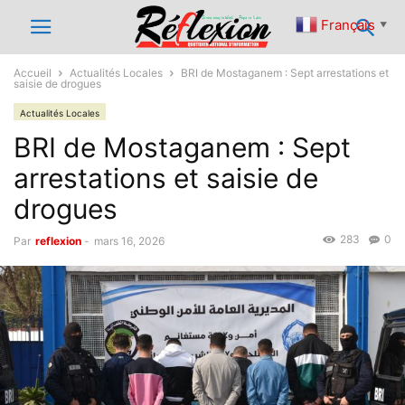
Français
▼
Accueil
Actualités Locales
BRI de Mostaganem : Sept arrestations et
saisie de drogues
Actualités Locales
BRI de Mostaganem : Sept
arrestations et saisie de
drogues
283
0
Par
reflexion
-
mars 16, 2026