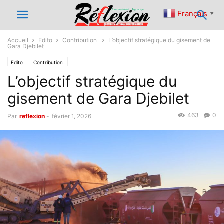
Français
▼
Accueil
Edito
Contribution
L’objectif stratégique du gisement de
Gara Djebilet
Edito
Contribution
L’objectif stratégique du
gisement de Gara Djebilet
463
0
Par
reflexion
-
février 1, 2026