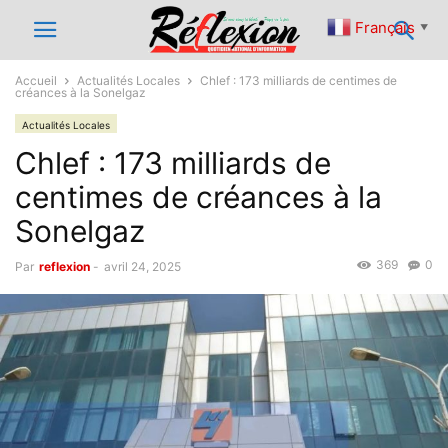
Français
▼
Accueil
Actualités Locales
Chlef : 173 milliards de centimes de
créances à la Sonelgaz
Actualités Locales
Chlef : 173 milliards de
centimes de créances à la
Sonelgaz
369
0
Par
reflexion
-
avril 24, 2025