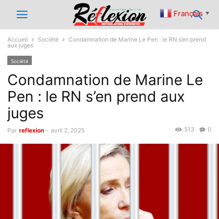
Français
▼
Accueil
Société
Condamnation de Marine Le Pen : le RN s’en prend
aux juges
Société
Condamnation de Marine Le
Pen : le RN s’en prend aux
juges
513
0
Par
reflexion
-
avril 2, 2025