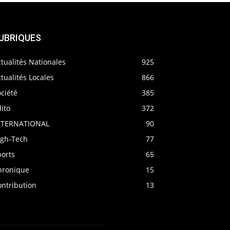
UBRIQUES
tualités Nationales
925
tualités Locales
866
ciété
385
ito
372
NTERNATIONAL
90
igh-Tech
77
ports
65
hronique
15
ontribution
13