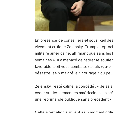
En présence de conseillers et sous l’œil d
vivement critiqué Zelensky. Trump a reproch
militaire américaine, affirmant que sans les 
semaines ». Il a menacé de retirer le soutie
favorable, soit vous combattez seuls », a-t-il
désastreuse » malgré le « courage » du peu
Zelensky, resté calme, a concédé : « Je sai
céder sur les demandes américaines. La scè
une réprimande publique sans précédent », a
Cette altercation survient à un moment crit