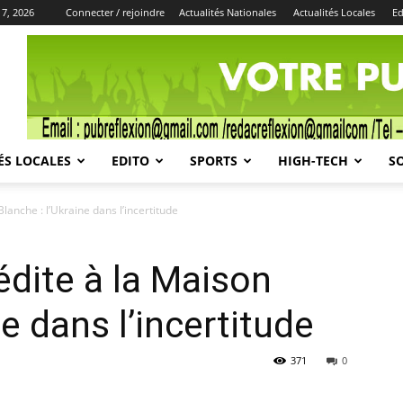
 7, 2026
Connecter / rejoindre
Actualités Nationales
Actualités Locales
Ed
Publicité
ÉS LOCALES
EDITO
SPORTS
HIGH-TECH
S
lanche : l’Ukraine dans l’incertitude
édite à la Maison
ne dans l’incertitude
371
0