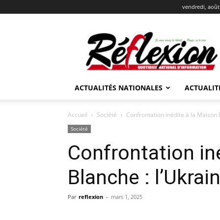
vendredi, août
REFLEXION
ACTUALITÉS NATIONALES
ACTUALIT
Accueil
Société
Confrontation inédite à la Maison B
Société
Confrontation in
Blanche : l’Ukrai
Par
reflexion
-
mars 1, 2025