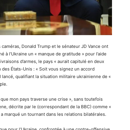
es caméras, Donald Trump et le sénateur JD Vance ont
é à l’Ukraine un « manque de gratitude » pour l’aide
livraisons d’armes, le pays « aurait capitulé en deux
n des États-Unis : « Soit vous signez un accord
 lancé, qualifiant la situation militaire ukrainienne de «
ple.
s que mon pays traverse une crise », sans toutefois
ne, décrite par le (correspondant de la BBC) comme «
 marqué un tournant dans les relations bilatérales.
ique pour l’Ukraine, confrontée à une contre-offensive