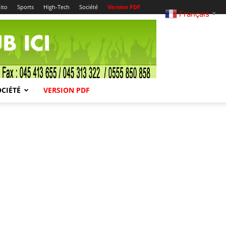
ito
Sports
High-Tech
Société
Version PDF
Français
▼
OCIÉTÉ
VERSION PDF