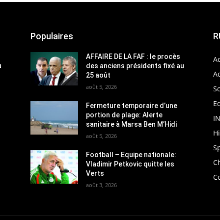
Populaires
R
AFFAIRE DE LA FAF : le procès
Ac
u
des anciens présidents fixé au
Ac
25 août
août 5, 2026
So
Ed
Fermeture temporaire d’une
portion de plage: Alerte
I
sanitaire à Marsa Ben M’Hidi
H
août 5, 2026
S
Football – Equipe nationale:
C
Vladimir Petkovic quitte les
Verts
C
août 3, 2026