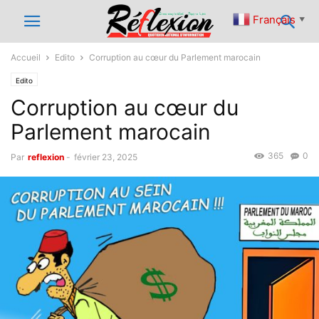
Français
▼
Accueil
Edito
Corruption au cœur du Parlement marocain
Edito
Corruption au cœur du
Parlement marocain
365
0
Par
reflexion
-
février 23, 2025