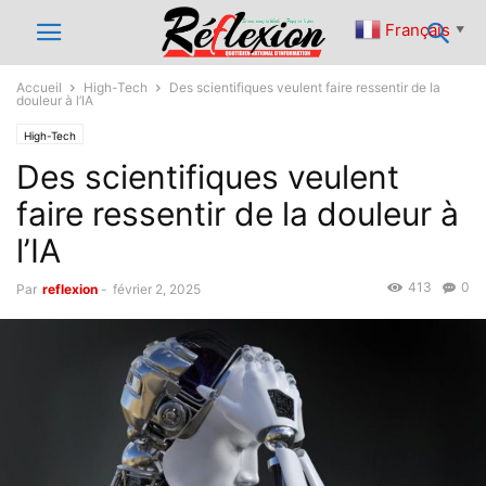
Français
▼
Accueil
High-Tech
Des scientifiques veulent faire ressentir de la
douleur à l’IA
High-Tech
Des scientifiques veulent
faire ressentir de la douleur à
l’IA
413
0
Par
reflexion
-
février 2, 2025