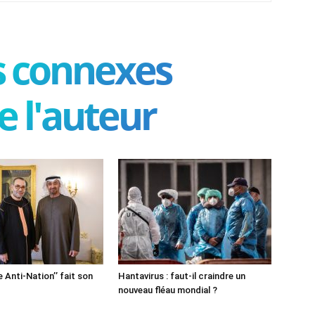
es connexes
e l'auteur
e Anti-Nation’’ fait son
Hantavirus : faut-il craindre un
nouveau fléau mondial ?