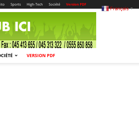
ito
Sports
High-Tech
Société
Version PDF
Français
▼
OCIÉTÉ
VERSION PDF