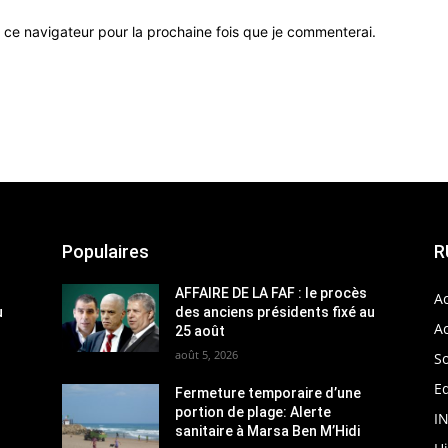
 ce navigateur pour la prochaine fois que je commenterai.
Populaires
R
AFFAIRE DE LA FAF : le procès
Ac
u
des anciens présidents fixé au
Ac
25 août
août 5, 2026
So
Ed
Fermeture temporaire d’une
portion de plage: Alerte
I
sanitaire à Marsa Ben M’Hidi