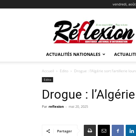
vendredi, août
REFLEXION
ACTUALITÉS NATIONALES
ACTUALIT
Accueil
Edito
Drogue : l’Algérie sort l’artillerie lou
Edito
Drogue : l’Algérie 
Par
reflexion
-
mai 20, 2025
Partager