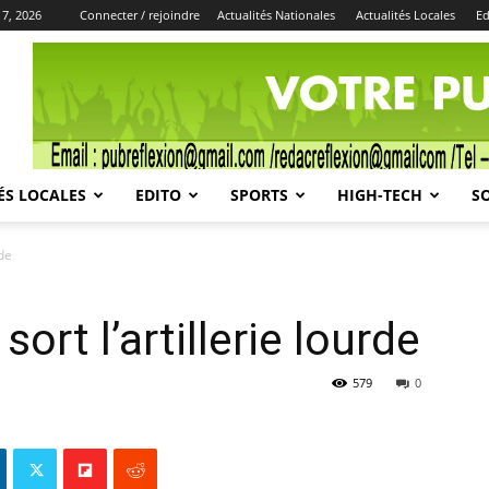
 7, 2026
Connecter / rejoindre
Actualités Nationales
Actualités Locales
Ed
Publicité
ÉS LOCALES
EDITO
SPORTS
HIGH-TECH
S
rde
sort l’artillerie lourde
579
0