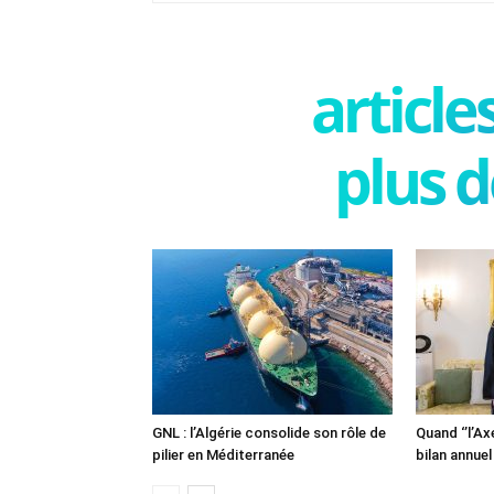
articl
plus d
GNL : l’Algérie consolide son rôle de
Quand ‘’l’Ax
pilier en Méditerranée
bilan annuel