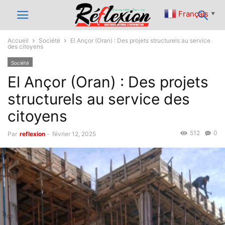
Français
▼
Accueil
Société
El Ançor (Oran) : Des projets structurels au service
des citoyens
Société
El Ançor (Oran) : Des projets
structurels au service des
citoyens
512
0
Par
reflexion
-
février 12, 2025