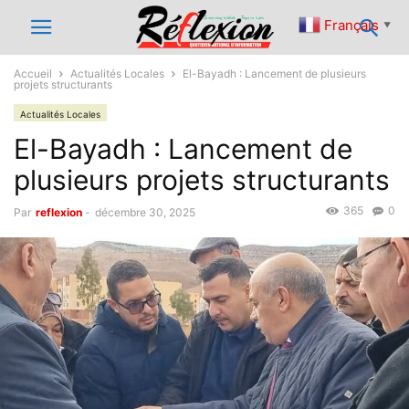
Français
▼
Accueil
Actualités Locales
El-Bayadh : Lancement de plusieurs
projets structurants
Actualités Locales
El-Bayadh : Lancement de
plusieurs projets structurants
365
0
Par
reflexion
-
décembre 30, 2025