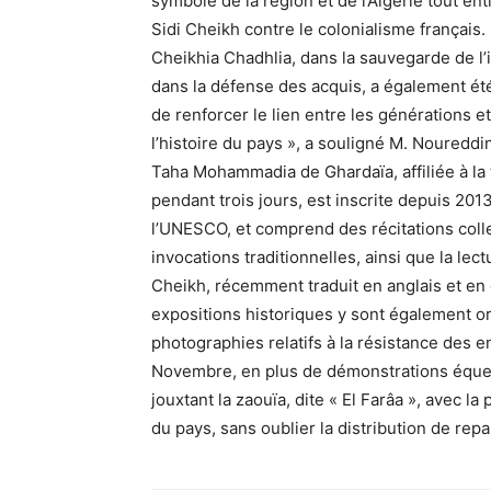
symbole de la région et de l’Algérie tout 
Sidi Cheikh contre le colonialisme français
Cheikhia Chadhlia, dans la sauvegarde de l’id
dans la défense des acquis, a également ét
de renforcer le lien entre les générations et
l’histoire du pays », a souligné M. Noureddi
Taha Mohammadia de Ghardaïa, affiliée à la t
pendant trois jours, est inscrite depuis 201
l’UNESCO, et comprend des récitations colle
invocations traditionnelles, ainsi que la le
Cheikh, récemment traduit en anglais et en e
expositions historiques y sont également o
photographies relatifs à la résistance des e
Novembre, en plus de démonstrations équestr
jouxtant la zaouïa, dite « El Farâa », avec l
du pays, sans oublier la distribution de repa