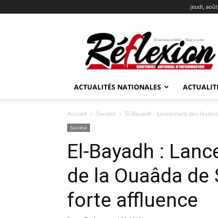
jeudi, août
REFLEXION
ACTUALITÉS NATIONALES
ACTUALIT
Accueil
Société
El-Bayadh : Lancement des festivit
Société
El-Bayadh : Lanc
de la Ouaâda de 
forte affluence