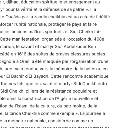
voir, djihad, éducation spirituelle et engagement au
pour la vérité et la défense de sa patrie ». Il a
e Ouaâda par la zaouïa cheikhia est un acte de fidélité
rcer l’unité nationale, protéger le pays et faire
é les anciens maîtres spirituels et Sidi Cheikh lui-
 Cette manifestation, organisée à l’occasion du 408e
 tariqa, le savant et martyr Sidi Abdelkader Ben
cédé en 1616 des suites de graves blessures subies
pagnole à Oran, a été marquée par l’organisation d’une
kh, une main tendue vers la mémoire de la nation », en
our El Bachir d’El Bayadh. Cette rencontre académique
thèmes tels que le « saint et martyr Sidi Cheikh entre
Sidi Cheikh, piliers de la résistance populaire et
rôle dans la construction de l’Algérie nouvelle » et
on de l’islam, de la culture, du patrimoine, de la
ale, la tariqa Cheikhia comme exemple ». La journée a
de la mémoire nationale, considérée comme un