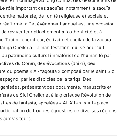
entière, en hommage au long combat des descendants de
. Le rôle important des zaouïas, notamment la zaouïa
entité nationale, de l’unité religieuse et sociale et
é réaffirmé. « Cet événement annuel est une occasion
 de raviver leur attachement à l’authenticité et à
ne Touimi, chercheur, écrivain et cheikh de la zaouïa
ariqa Cheikhia. La manifestation, qui se poursuit
3 au patrimoine culturel immatériel de l’humanité par
ctives du Coran, des évocations (dhikr), des
cture du poème « Al-Yaqouta » composé par le saint Sidi
spagnol par les disciples de la tariqa. Des
rganisées, présentant des documents, manuscrits et
nfants de Sidi Cheikh et à la glorieuse Révolution de
es de fantasia, appelées « Al-A’lfa », sur la place
a participation de troupes équestres de diverses régions
s aux visiteurs.