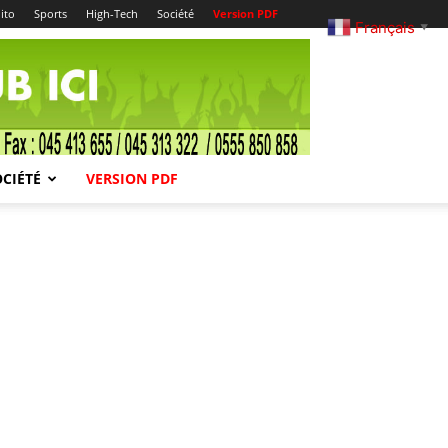
ito
Sports
High-Tech
Société
Version PDF
Français
▼
OCIÉTÉ
VERSION PDF