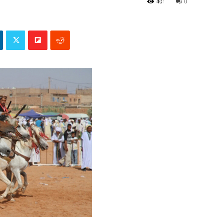
401
0