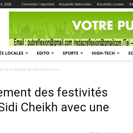
 6, 2026
Connecter / rejoindre
Actualités Nationales
Actualités Locales
Ed
Publicité
ÉS LOCALES
EDITO
SPORTS
HIGH-TECH
S
és de la Ouaâda de Sidi Cheikh avec...
ement des festivités
Sidi Cheikh avec une