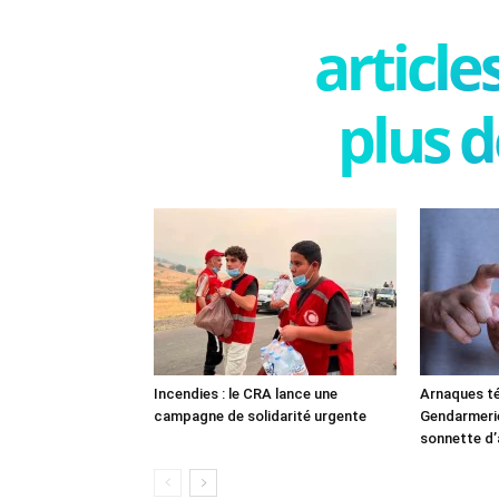
articl
plus d
Incendies : le CRA lance une
Arnaques té
campagne de solidarité urgente
Gendarmerie 
sonnette d’