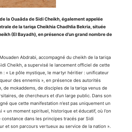
e de la Ouaâda de Sidi Cheikh, également appelée
ntrale de la tariqa Cheikhia Chadhlia Bekria, située
Cheikh (El Bayadh), en présence d’un grand nombre de
. Mouaden Abdrabi, accompagné du cheikh de la tariqa
Sidi Cheikh, a supervisé le lancement officiel de cette
: « Le pôle mystique, le martyr héritier : unificateur
inqueur des ennemis », en présence des autorités
on, de mokaddems, de disciples de la tariqa venus de
rsitaires, de chercheurs et d’un large public. Dans son
uligné que cette manifestation n’est pas uniquement un
 « un moment spirituel, historique et éducatif, où l’on
de constance dans les principes tracés par Sidi
et son parcours vertueux au service de la nation ».