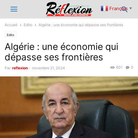
Français
▼
Accueil
Edito
Algérie : une économie qui dépasse ses frontières
Edito
Algérie : une économie qui
dépasse ses frontières
601
0
Par
reflexion
-
novembre 21, 2024