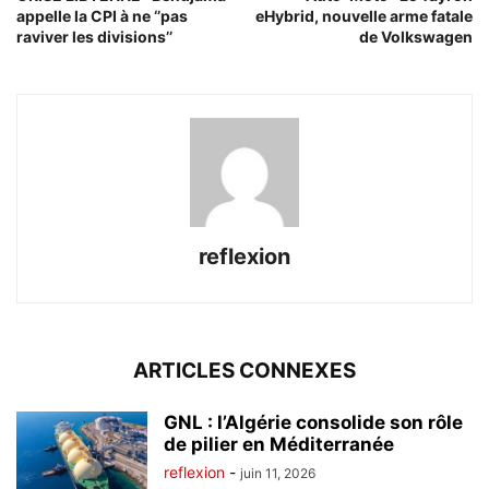
appelle la CPI à ne ‘’pas
eHybrid, nouvelle arme fatale
raviver les divisions’’
de Volkswagen
reflexion
ARTICLES CONNEXES
GNL : l’Algérie consolide son rôle
de pilier en Méditerranée
reflexion
-
juin 11, 2026