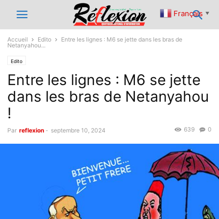
Français
▼
Accueil
Edito
Entre les lignes : M6 se jette dans les bras de
Netanyahou...
Edito
Entre les lignes : M6 se jette
dans les bras de Netanyahou
!
639
0
Par
reflexion
-
septembre 10, 2024