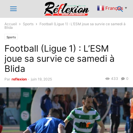
Français
▼
Accueil
Sports
Football (Ligue 1) : L’ESM joue sa survie ce samedi à
Blida
Sports
Football (Ligue 1) : L’ESM
joue sa survie ce samedi à
Blida
433
0
Par
reflexion
-
juin 19, 2025