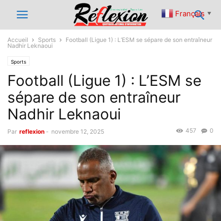
Français
▼
Accueil
Sports
Football (Ligue 1) : L’ESM se sépare de son entraîneur
Nadhir Leknaoui
Sports
Football (Ligue 1) : L’ESM se
sépare de son entraîneur
Nadhir Leknaoui
457
0
Par
reflexion
-
novembre 12, 2025