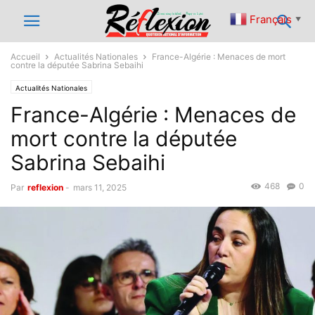
Français
▼
Accueil
Actualités Nationales
France-Algérie : Menaces de mort
contre la députée Sabrina Sebaihi
Actualités Nationales
France-Algérie : Menaces de
mort contre la députée
Sabrina Sebaihi
468
0
Par
reflexion
-
mars 11, 2025