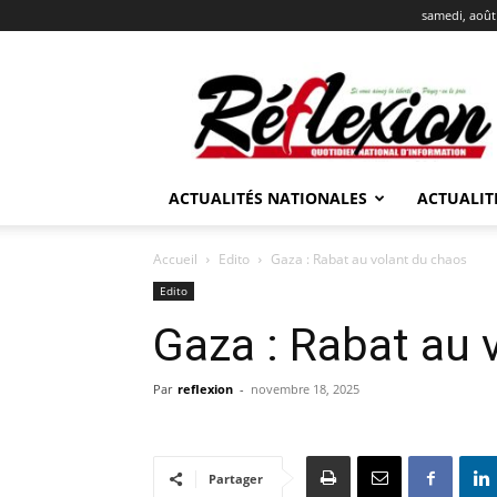
samedi, août
REFLEXION
ACTUALITÉS NATIONALES
ACTUALIT
Accueil
Edito
Gaza : Rabat au volant du chaos
Edito
Gaza : Rabat au 
Par
reflexion
-
novembre 18, 2025
Partager