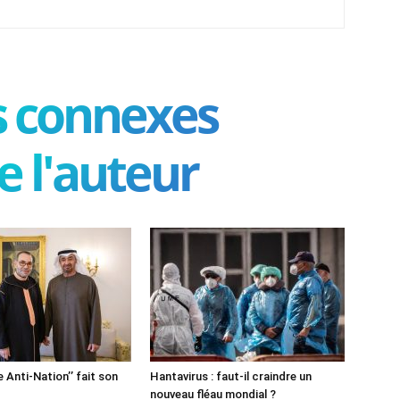
es connexes
e l'auteur
e Anti-Nation’’ fait son
Hantavirus : faut-il craindre un
nouveau fléau mondial ?