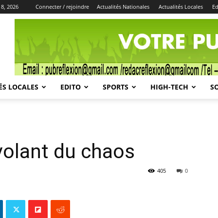
 8, 2026
Connecter / rejoindre
Actualités Nationales
Actualités Locales
Ed
Publicité
ÉS LOCALES
EDITO
SPORTS
HIGH-TECH
S
volant du chaos
405
0