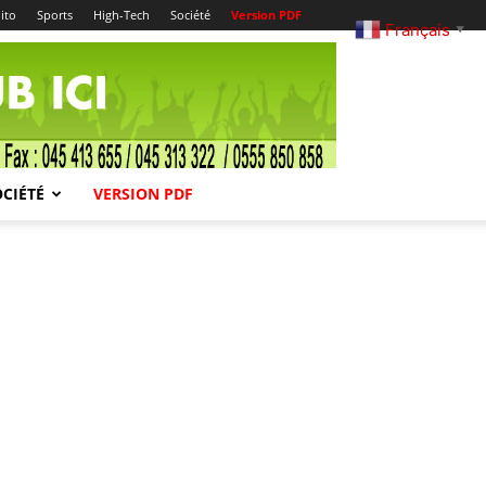
ito
Sports
High-Tech
Société
Version PDF
Français
▼
OCIÉTÉ
VERSION PDF