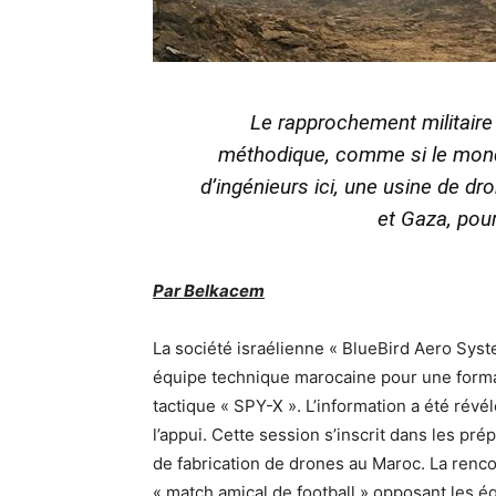
Le rapprochement militaire 
méthodique, comme si le mond
d’ingénieurs ici, une usine de d
et Gaza, pour
Par Belkacem
La société israélienne « BlueBird Aero Syst
équipe technique marocaine pour une forma
tactique « SPY-X ». L’information a été révé
l’appui. Cette session s’inscrit dans les pr
de fabrication de drones au Maroc. La rencon
« match amical de football » opposant les 