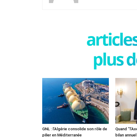
articl
plus d
GNL : l’Algérie consolide son rôle de
Quand ‘’l’Ax
pilier en Méditerranée
bilan annuel