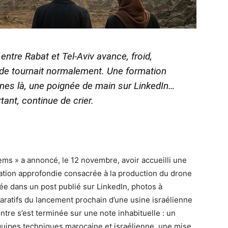
entre Rabat et Tel-Aviv avance, froid,
e tournait normalement. Une formation
rones là, une poignée de main sur LinkedIn…
tant, continue de crier.
ems » a annoncé, le 12 novembre, avoir accueilli une
tion approfondie consacrée à la production du drone
lée dans un post publié sur LinkedIn, photos à
éparatifs du lancement prochain d’une usine israélienne
tre s’est terminée sur une note inhabituelle : un
équipes techniques marocaine et israélienne, une mise