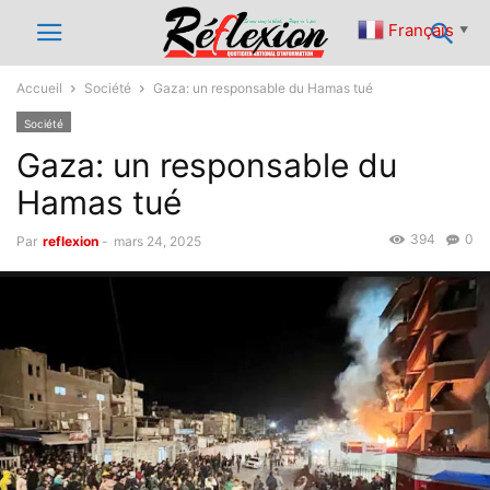
Français
▼
Accueil
Société
Gaza: un responsable du Hamas tué
Société
Gaza: un responsable du
Hamas tué
394
0
Par
reflexion
-
mars 24, 2025