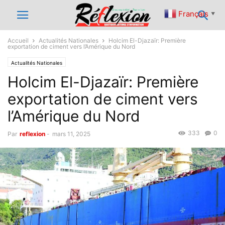
Français
▼
Accueil
Actualités Nationales
Holcim El-Djazaïr: Première
exportation de ciment vers l’Amérique du Nord
Actualités Nationales
Holcim El-Djazaïr: Première
exportation de ciment vers
l’Amérique du Nord
333
0
Par
reflexion
-
mars 11, 2025