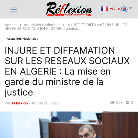
Français
▼
Accueil
Actualités Nationales
INJURE ET DIFFAMATION SUR LES
RESEAUX SOCIAUX EN ALGERIE : La mise...
Actualités Nationales
INJURE ET DIFFAMATION
SUR LES RESEAUX SOCIAUX
EN ALGERIE : La mise en
garde du ministre de la
justice
699
0
Par
reflexion
-
février 20, 2025