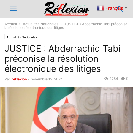
Français
▼
Accueil
Actualités Nationales
JUSTICE : Abderrachid Tabi préconise
la résolution électronique des litiges
Actualités Nationales
JUSTICE : Abderrachid Tabi
préconise la résolution
électronique des litiges
1284
0
Par
reflexion
-
novembre 12, 2024