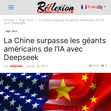
Français
▼
Accueil
High-Tech
La Chine surpasse les géants américains de l’IA
avec Deepseek
High-Tech
La Chine surpasse les géants
américains de l’IA avec
Deepseek
518
0
Par
reflexion
-
janvier 28, 2025