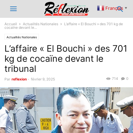
Français
▼
Accueil
Actualités Nationales
L’affaire « El Bouchi » des 701 kg de
cocaïne devant le...
Actualités Nationales
L’affaire « El Bouchi » des 701
kg de cocaïne devant le
tribunal
714
0
Par
reflexion
-
février 9, 2025