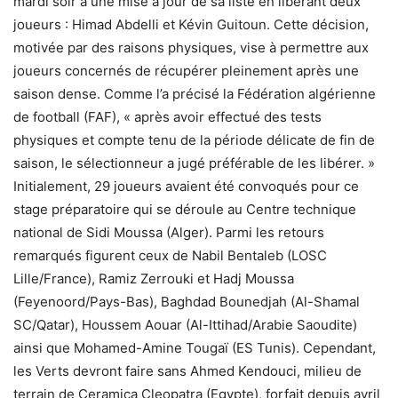
mardi soir à une mise à jour de sa liste en libérant deux
joueurs : Himad Abdelli et Kévin Guitoun. Cette décision,
motivée par des raisons physiques, vise à permettre aux
joueurs concernés de récupérer pleinement après une
saison dense. Comme l’a précisé la Fédération algérienne
de football (FAF), « après avoir effectué des tests
physiques et compte tenu de la période délicate de fin de
saison, le sélectionneur a jugé préférable de les libérer. »
Initialement, 29 joueurs avaient été convoqués pour ce
stage préparatoire qui se déroule au Centre technique
national de Sidi Moussa (Alger). Parmi les retours
remarqués figurent ceux de Nabil Bentaleb (LOSC
Lille/France), Ramiz Zerrouki et Hadj Moussa
(Feyenoord/Pays-Bas), Baghdad Bounedjah (Al-Shamal
SC/Qatar), Houssem Aouar (Al-Ittihad/Arabie Saoudite)
ainsi que Mohamed-Amine Tougaï (ES Tunis). Cependant,
les Verts devront faire sans Ahmed Kendouci, milieu de
terrain de Ceramica Cleopatra (Egypte), forfait depuis avril