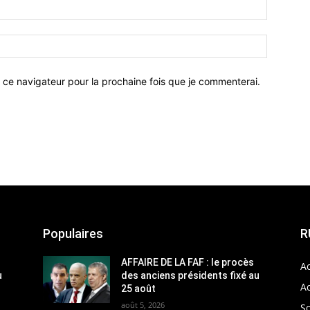
 ce navigateur pour la prochaine fois que je commenterai.
Populaires
R
AFFAIRE DE LA FAF : le procès
Ac
u
des anciens présidents fixé au
Ac
25 août
août 5, 2026
So