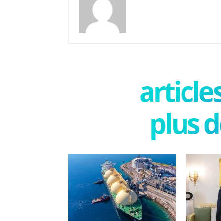
articl
plus d