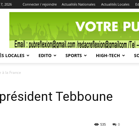
 7, 2026
Connecter / rejoindre
Actualités Nationales
Actualités Locales
Ed
Publicité
ÉS LOCALES
EDITO
SPORTS
HIGH-TECH
S
 à la France
 président Tebboune
535
0