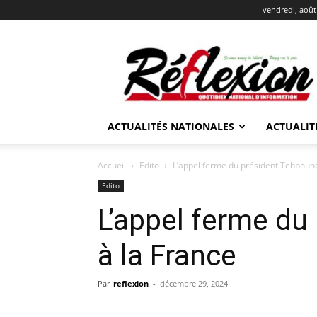
vendredi, août
REFLEXION
ACTUALITÉS NATIONALES
ACTUALIT
Accueil
Edito
L’appel ferme du président Tebboune
Edito
L’appel ferme du
à la France
Par
reflexion
-
décembre 29, 2024