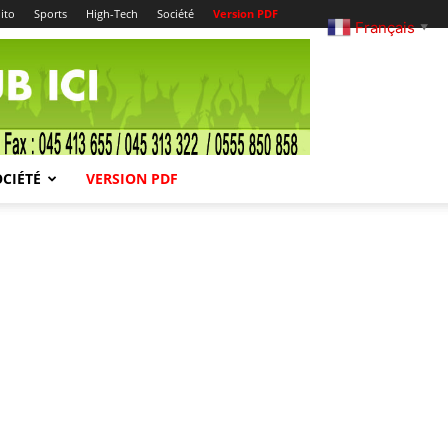
ito
Sports
High-Tech
Société
Version PDF
Français
▼
OCIÉTÉ
VERSION PDF