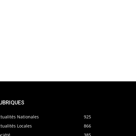
UBRIQUES
tualités Nationales
925
tualités Locales
866
ciété
385