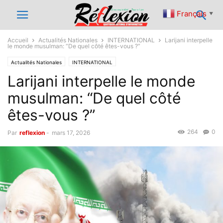
Français
▼
Accueil
Actualités Nationales
INTERNATIONAL
Larijani interpelle
le monde musulman: “De quel côté êtes-vous ?”
Actualités Nationales
INTERNATIONAL
Larijani interpelle le monde
musulman: “De quel côté
êtes-vous ?”
264
0
Par
reflexion
-
mars 17, 2026