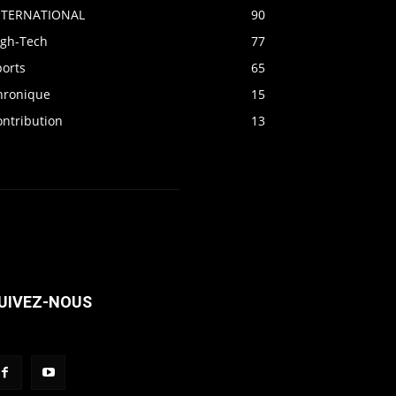
NTERNATIONAL
90
igh-Tech
77
ports
65
hronique
15
ontribution
13
UIVEZ-NOUS