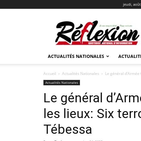
jeudi, août
REFLEXION
ACTUALITÉS NATIONALES
ACTUALIT
Accueil
Actualités Nationales
Le général d’Armée C
Actualités Nationales
Le général d’Arm
les lieux: Six ter
Tébessa