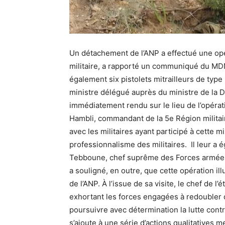
Un détachement de l’ANP a effectué une opé
militaire, a rapporté un communiqué du MDN. I
également six pistolets mitrailleurs de typ
ministre délégué auprès du ministre de la Dé
immédiatement rendu sur le lieu de l’opér
Hambli, commandant de la 5e Région militaire
avec les militaires ayant participé à cette m
professionnalisme des militaires. Il leur 
Tebboune, chef suprême des Forces armées 
a souligné, en outre, que cette opération il
de l’ANP. À l’issue de sa visite, le chef de l
exhortant les forces engagées à redoubler d’
poursuivre avec détermination la lutte contr
s’ajoute à une série d’actions qualitatives