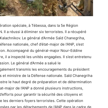
ration spéciale, à Tébessa, dans la 5e Région
l a réussi à éliminer six terroristes. Il a récupéré
e Kalachnikov. Le général d’Armée Saïd Chanegriha,
fense nationale, chef d’état-major de l’ANP, s’est
ation. Accompagné du général-major Nour-Eddine
, il a inspecté les unités engagées. Il s’est entretenu
ission. Le général d’Armée a salué le
a également transmis les encouragements du président
et ministre de la Défense nationale. Saïd Chanegriha
lustre le haut degré de préparation et de détermination
’état-major de l’ANP a donné plusieurs instructions,
efforts pour garantir la sécurité des citoyens et
e les derniers foyers terroristes. Cette opération
 menées par les détachements de l’ANP dans le cadre de