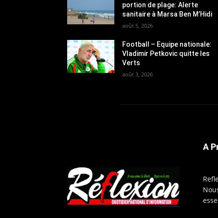
portion de plage: Alerte
sanitaire à Marsa Ben M’Hidi
août 5, 2026
Football – Equipe nationale:
Vladimir Petkovic quitte les
Verts
août 3, 2026
A P
Refl
Nous
esse