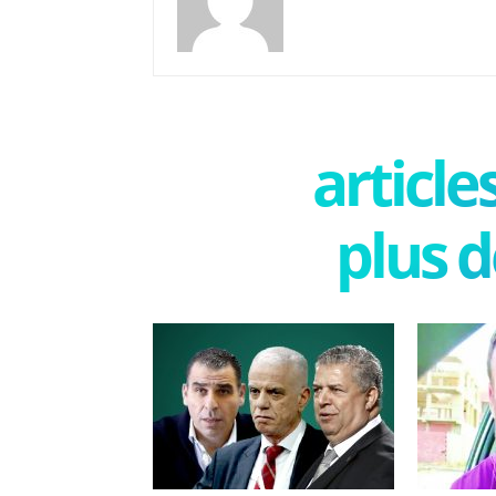
articl
plus d