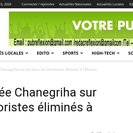
 6, 2026
Connecter / rejoindre
Actualités Nationales
Actualités Locales
Ed
Publicité
ÉS LOCALES
EDITO
SPORTS
HIGH-TECH
S
hanegriha sur les lieux: Six terroristes éliminés à Tébessa
ée Chanegriha sur
roristes éliminés à