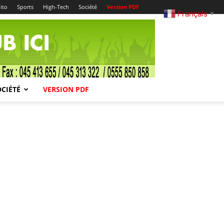
ito
Sports
High-Tech
Société
Version PDF
Français
▼
OCIÉTÉ
VERSION PDF