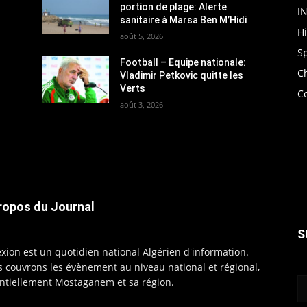
portion de plage: Alerte
I
sanitaire à Marsa Ben M’Hidi
H
août 5, 2026
S
Football – Equipe nationale:
C
Vladimir Petkovic quitte les
Verts
C
août 3, 2026
ropos du Journal
S
exion est un quotidien national Algérien d'information.
 couvrons les évènement au niveau national et régional,
ntiellement Mostaganem et sa région.