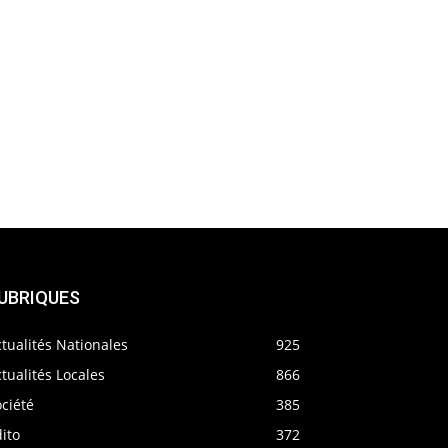
UBRIQUES
tualités Nationales
925
tualités Locales
866
ciété
385
ito
372