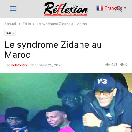
Français
▼
Accueil
Edito
Le syndrome Zidane au Maroc
Edito
Le syndrome Zidane au
Maroc
451
0
Par
reflexion
-
décembre 29, 2025