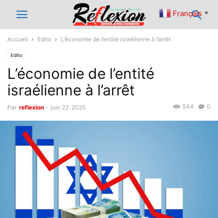
Français
▼
Accueil
Edito
L’économie de l’entité israélienne à l’arrêt
Edito
L’économie de l’entité
israélienne à l’arrêt
544
0
Par
reflexion
-
juin 22, 2025