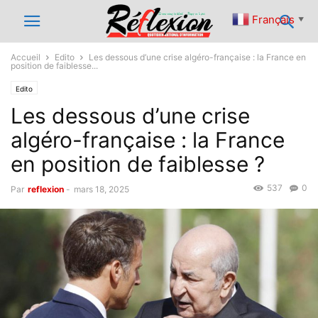
Français
▼
Accueil
Edito
Les dessous d’une crise algéro-française : la France en
position de faiblesse...
Edito
Les dessous d’une crise
algéro-française : la France
en position de faiblesse ?
537
0
Par
reflexion
-
mars 18, 2025