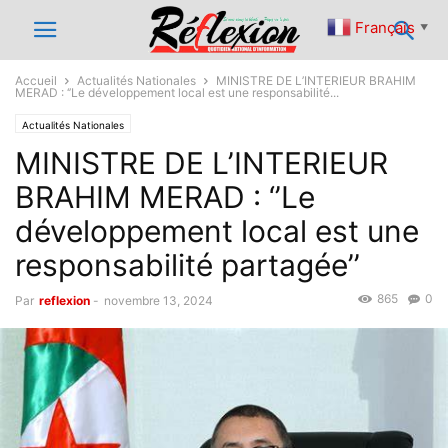
Français
▼
Accueil
Actualités Nationales
MINISTRE DE L’INTERIEUR BRAHIM
MERAD : ‘’Le développement local est une responsabilité...
Actualités Nationales
MINISTRE DE L’INTERIEUR
BRAHIM MERAD : ‘’Le
développement local est une
responsabilité partagée’’
865
0
Par
reflexion
-
novembre 13, 2024