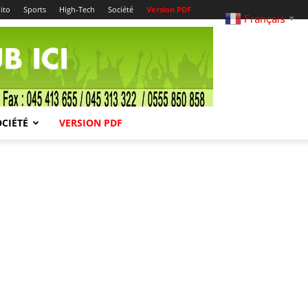
ito
Sports
High-Tech
Société
Version PDF
Français
▼
OCIÉTÉ
VERSION PDF