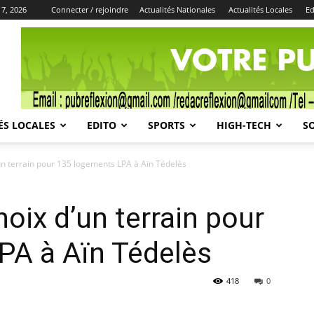
 7, 2026
Connecter / rejoindre
Actualités Nationales
Actualités Locales
Ed
Publicité
ÉS LOCALES
EDITO
SPORTS
HIGH-TECH
S
n terrain pour 135 logements LPA à Aïn Tédelès
ix d’un terrain pour
PA à Aïn Tédelès
418
0