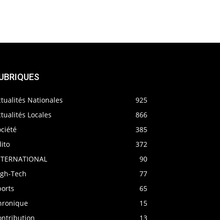
UBRIQUES
tualités Nationales
925
tualités Locales
866
ciété
385
ito
372
NTERNATIONAL
90
igh-Tech
77
ports
65
hronique
15
ontribution
13