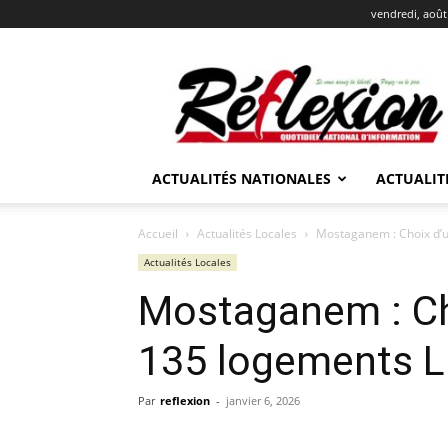
vendredi, août
REFLEXION
ACTUALITÉS NATIONALES
ACTUALIT
Accueil
Actualités Locales
Mostaganem : Choix d’u
Actualités Locales
Mostaganem : Cho
135 logements L
Par
reflexion
-
janvier 6, 2026