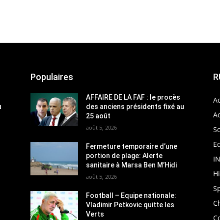
Populaires
R
AFFAIRE DE LA FAF : le procès
Ac
u
des anciens présidents fixé au
Ac
25 août
août 5, 2026
So
Ed
Fermeture temporaire d’une
portion de plage: Alerte
I
sanitaire à Marsa Ben M’Hidi
H
août 5, 2026
S
Football – Equipe nationale:
C
Vladimir Petkovic quitte les
Verts
C