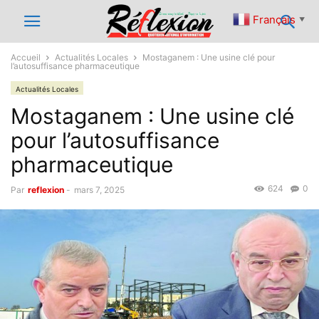
Français
▼
Accueil
Actualités Locales
Mostaganem : Une usine clé pour
l’autosuffisance pharmaceutique
Actualités Locales
Mostaganem : Une usine clé
pour l’autosuffisance
pharmaceutique
624
0
Par
reflexion
-
mars 7, 2025