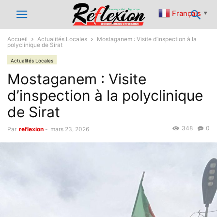
Français
▼
Accueil
Actualités Locales
Mostaganem : Visite d’inspection à la
polyclinique de Sirat
Actualités Locales
Mostaganem : Visite
d’inspection à la polyclinique
de Sirat
348
0
Par
reflexion
-
mars 23, 2026