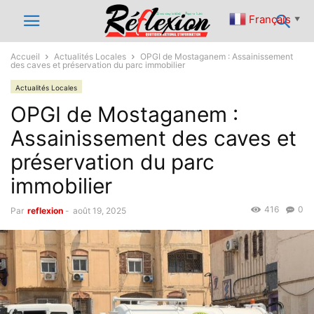
Français
▼
Accueil
Actualités Locales
OPGI de Mostaganem : Assainissement
des caves et préservation du parc immobilier
Actualités Locales
OPGI de Mostaganem :
Assainissement des caves et
préservation du parc
immobilier
416
0
Par
reflexion
-
août 19, 2025