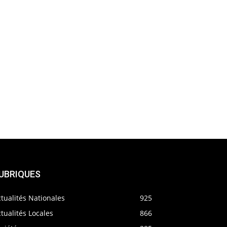
UBRIQUES
tualités Nationales
925
tualités Locales
866