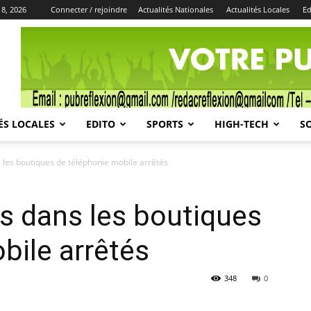
 8, 2026
Connecter / rejoindre
Actualités Nationales
Actualités Locales
Ed
Publicité
ÉS LOCALES
EDITO
SPORTS
HIGH-TECH
S
 les boutiques de téléphonie mobile arrêtés
rs dans les boutiques
bile arrêtés
348
0