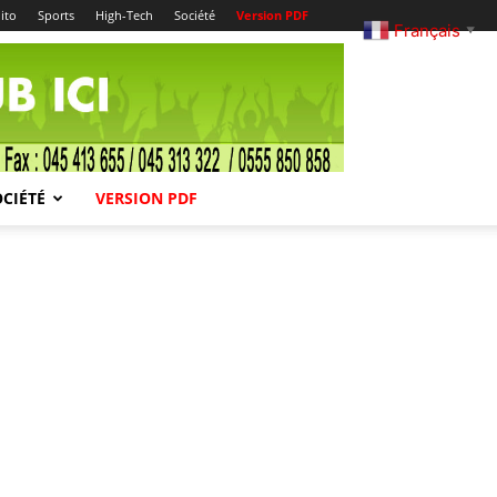
ito
Sports
High-Tech
Société
Version PDF
Français
▼
OCIÉTÉ
VERSION PDF