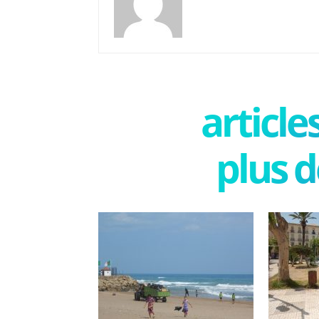
articl
plus d