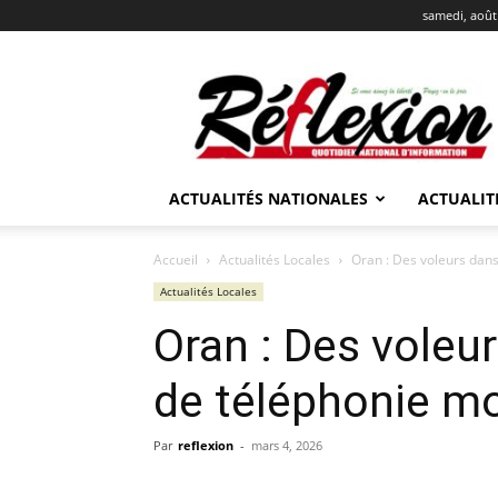
samedi, août
REFLEXION
ACTUALITÉS NATIONALES
ACTUALIT
Accueil
Actualités Locales
Oran : Des voleurs dans
Actualités Locales
Oran : Des voleu
de téléphonie mo
Par
reflexion
-
mars 4, 2026