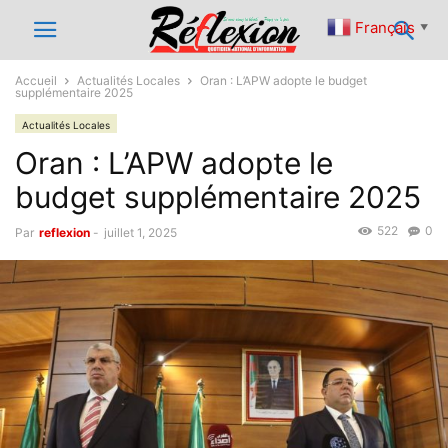
Français
▼
Accueil
Actualités Locales
Oran : L’APW adopte le budget
supplémentaire 2025
Actualités Locales
Oran : L’APW adopte le
budget supplémentaire 2025
522
0
Par
reflexion
-
juillet 1, 2025