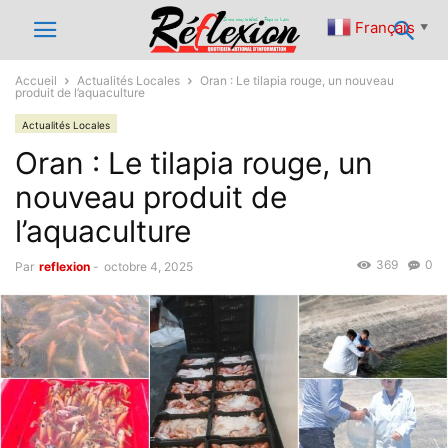
Français
▼
Accueil
Actualités Locales
Oran : Le tilapia rouge, un nouveau
produit de l’aquaculture
Actualités Locales
Oran : Le tilapia rouge, un
nouveau produit de
l’aquaculture
369
0
Par
reflexion
-
octobre 4, 2025