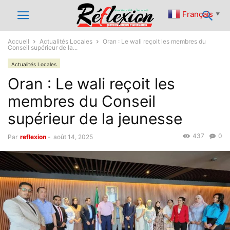
Français
▼
Accueil
Actualités Locales
Oran : Le wali reçoit les membres du
Conseil supérieur de la...
Actualités Locales
Oran : Le wali reçoit les
membres du Conseil
supérieur de la jeunesse
437
0
Par
reflexion
-
août 14, 2025