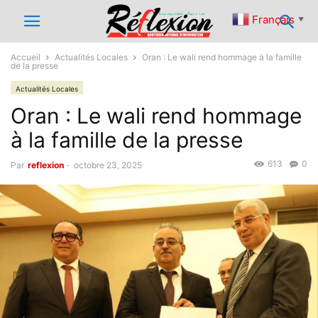
Français
▼
Accueil
Actualités Locales
Oran : Le wali rend hommage à la famille
de la presse
Actualités Locales
Oran : Le wali rend hommage
à la famille de la presse
613
0
Par
reflexion
-
octobre 23, 2025