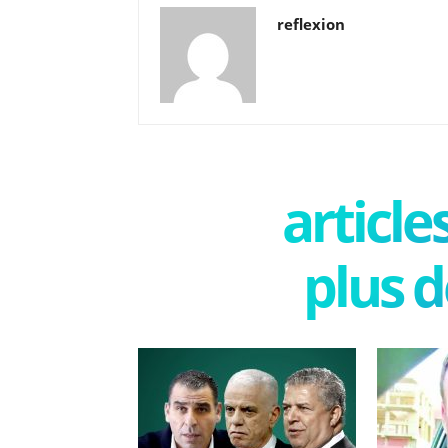
reflexion
articl
plus d