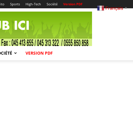
ito
Sports
High-Tech
Société
Version PDF
Français
▼
OCIÉTÉ
VERSION PDF