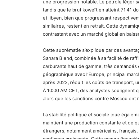
une progression notable. Le pétrole léger sa
tandis que le brut koweïtien atteint 71,41 do
et libyen, bien que progressant respectiveme
similaires, restent en retrait. Cette dynam
contrastant avec un marché global en baisse
Cette suprématie s’explique par des avantag
Sahara Blend, combinée à sa facilité de raff
carburants haut de gamme, très demandés d
géographique avec l’Europe, principal marc
après 2022, réduit les coûts de transport, 
À 10:00 AM CET, des analystes soulignent que
alors que les sanctions contre Moscou ont r
La stabilité politique et sociale joue égaleme
maintient une production constante et de qu
étrangers, notamment américains, français, i
confiance croissante. Cette manne financiè