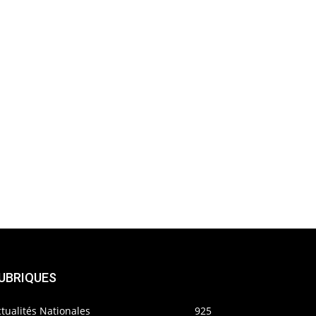
UBRIQUES
tualités Nationales
925