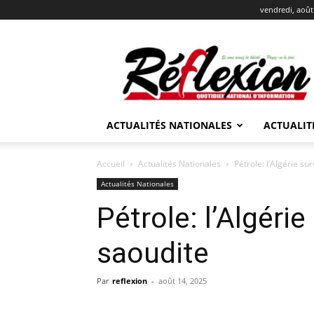
vendredi, août
REFLEXION
ACTUALITÉS NATIONALES
ACTUALIT
Accueil
Actualités Nationales
Pétrole: l’Algérie su
Actualités Nationales
Pétrole: l’Algérie
saoudite
Par
reflexion
-
août 14, 2025