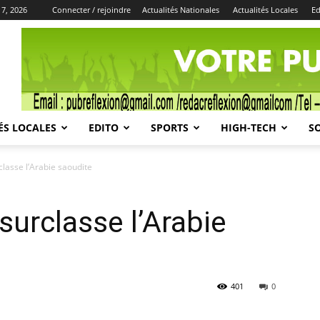
 7, 2026
Connecter / rejoindre
Actualités Nationales
Actualités Locales
Ed
Publicité
ÉS LOCALES
EDITO
SPORTS
HIGH-TECH
S
rclasse l’Arabie saoudite
 surclasse l’Arabie
401
0