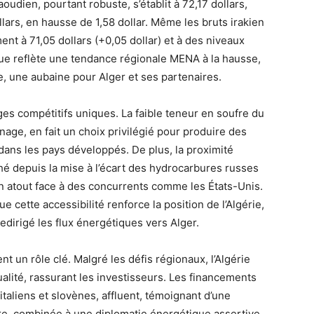
oudien, pourtant robuste, s’établit à 72,17 dollars,
llars, en hausse de 1,58 dollar. Même les bruts irakien
nt à 71,05 dollars (+0,05 dollar) et à des niveaux
ique reflète une tendance régionale MENA à la hausse,
, une aubaine pour Alger et ses partenaires.
es compétitifs uniques. La faible teneur en soufre du
inage, en fait un choix privilégié pour produire des
ans les pays développés. De plus, la proximité
hé depuis la mise à l’écart des hydrocarbures russes
un atout face à des concurrents comme les États-Unis.
 cette accessibilité renforce la position de l’Algérie,
edirigé les flux énergétiques vers Alger.
nt un rôle clé. Malgré les défis régionaux, l’Algérie
alité, rassurant les investisseurs. Les financements
taliens et slovènes, affluent, témoignant d’une
re, combinée à une diplomatie énergétique assertive,