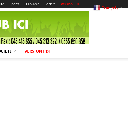
ito
Sports
High-Tech
Société
Version PDF
Français
▼
OCIÉTÉ
VERSION PDF