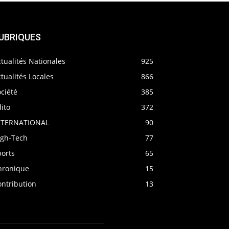
UBRIQUES
tualités Nationales
925
tualités Locales
866
ciété
385
ito
372
NTERNATIONAL
90
igh-Tech
77
ports
65
hronique
15
ontribution
13