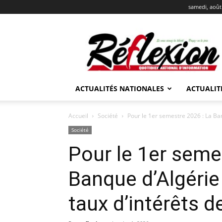
samedi, août
REFLEXION
ACTUALITÉS NATIONALES
ACTUALIT
Accueil
Société
Pour le 1er semestre 2026 : La Banq
Société
Pour le 1er seme
Banque d’Algérie 
taux d’intérêts d