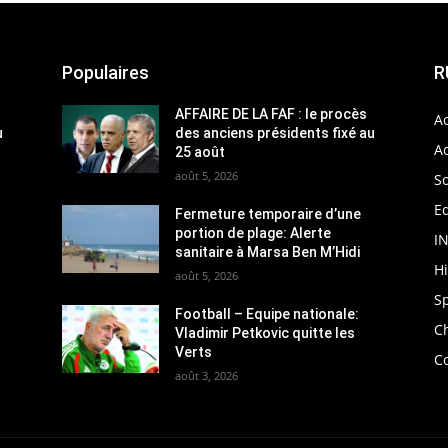
Populaires
R
AFFAIRE DE LA FAF : le procès
Ac
u
des anciens présidents fixé au
Ac
25 août
août 5, 2026
So
Ed
Fermeture temporaire d’une
portion de plage: Alerte
I
sanitaire à Marsa Ben M’Hidi
H
août 5, 2026
S
Football – Equipe nationale:
C
Vladimir Petkovic quitte les
Verts
C
août 3, 2026