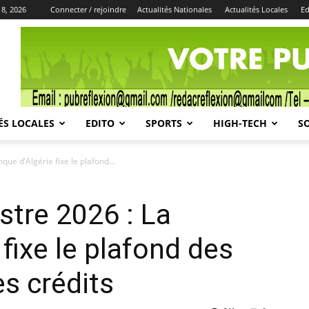
 8, 2026
Connecter / rejoindre
Actualités Nationales
Actualités Locales
Ed
Publicité
ÉS LOCALES
EDITO
SPORTS
HIGH-TECH
S
ue d’Algérie fixe le plafond...
stre 2026 : La
fixe le plafond des
es crédits