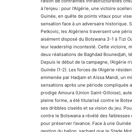
raison de contraintes infrastructurelles che
à l’enjeu : pour l’Algérie, une victoire scelle
Guinée, en quête de points vitaux pour viser
sensation face à un adversaire historique. S
Petkovic, les Algériens traversent une péri
aisément disposé du Botswana 3-1 à Tizi Ouz
leur leadership incontesté. Cette victoire
deux réalisations de Baghdad Bounedjah, t
Depuis le début de la campagne, l’Algérie n’a
Guinée (1-2). Les forces de l’Algérie réside
emmenée par Hadjam et Aïssa Mandi, un mili
sensations après une période compliquée au 
prodige Amoura (Union Saint-Gilloise), aute
pleine forme, a été titularisé contre le Bots
ses dribbles ciselés et sa vision du jeu. Pou
contre le Botswana a révélé des faiblesses 
pour préserver l’avance. Face à une Guinée r
gestion du ballon, sachant que le Stade Mo