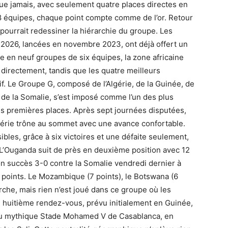
que jamais, avec seulement quatre places directes en
 48 équipes, chaque point compte comme de l’or. Retour
 pourrait redessiner la hiérarchie du groupe. Les
2026, lancées en novembre 2023, ont déjà offert un
e en neuf groupes de six équipes, la zone africaine
 directement, tandis que les quatre meilleurs
if. Le Groupe G, composé de l’Algérie, de la Guinée, de
de la Somalie, s’est imposé comme l’un des plus
es premières places. Après sept journées disputées,
lgérie trône au sommet avec une avance confortable.
bles, grâce à six victoires et une défaite seulement,
L’Ouganda suit de près en deuxième position avec 12
on succès 3-0 contre la Somalie vendredi dernier à
 points. Le Mozambique (7 points), le Botswana (6
arche, mais rien n’est joué dans ce groupe où les
 huitième rendez-vous, prévu initialement en Guinée,
au mythique Stade Mohamed V de Casablanca, en