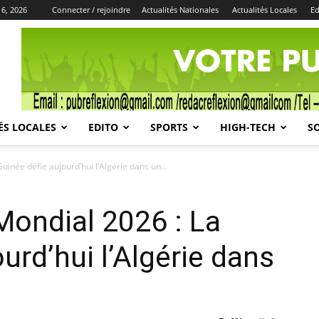
 6, 2026
Connecter / rejoindre
Actualités Nationales
Actualités Locales
Ed
Publicité
ÉS LOCALES
EDITO
SPORTS
HIGH-TECH
S
uinée défie aujourd’hui l’Algérie dans un...
Mondial 2026 : La
urd’hui l’Algérie dans