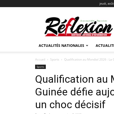
jeudi, août
REFLEXION
ACTUALITÉS NATIONALES
ACTUALIT
Accueil
Sports
Qualification au Mondial 2026 : La G
Sports
Qualification au 
Guinée défie aujo
un choc décisif