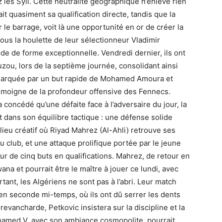
z les Syli. Cette neutralité géographique n’enlève rien
rait quasiment sa qualification directe, tandis que la
 le barrage, voit là une opportunité en or de créer la
ous la houlette de leur sélectionneur Vladimir
ode de forme exceptionnelle. Vendredi dernier, ils ont
ou, lors de la septième journée, consolidant ainsi
, marquée par un but rapide de Mohamed Amoura et
émoigne de la profondeur offensive des Fennecs.
 concédé qu’une défaite face à l’adversaire du jour, la
nt dans son équilibre tactique : une défense solide
eu créatif où Riyad Mahrez (Al-Ahli) retrouve ses
club, et une attaque prolifique portée par le jeune
ur de cinq buts en qualifications. Mahrez, de retour en
wana et pourrait être le maître à jouer ce lundi, avec
rtant, les Algériens ne sont pas à l’abri. Leur match
en seconde mi-temps, où ils ont dû serrer les dents
evancharde, Petkovic insistera sur la discipline et la
hamed V, avec son ambiance cosmopolite, pourrait