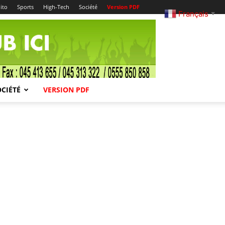
ito
Sports
High-Tech
Société
Version PDF
Français
▼
OCIÉTÉ
VERSION PDF