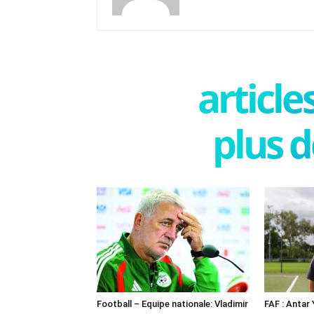
articl
plus d
Football – Equipe nationale: Vladimir
FAF : Antar