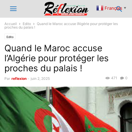
Français
▼
Accueil
Edito
Quand le Maroc accuse l’Algérie pour protéger les
proches du palais !
Edito
Quand le Maroc accuse
l’Algérie pour protéger les
proches du palais !
471
0
Par
reflexion
-
juin 2, 2025