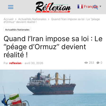
Français
▼
Accueil
Actualités Nationales
Quand l’Iran impose sa loi : Le ‘’péage
d’Ormuz’’ devient réalité !
Actualités Nationales
Quand l’Iran impose sa loi : Le
‘’péage d’Ormuz’’ devient
réalité !
253
0
Par
reflexion
-
avril 30, 2026