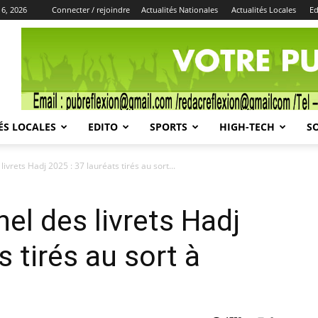
 6, 2026
Connecter / rejoindre
Actualités Nationales
Actualités Locales
Ed
Publicité
ÉS LOCALES
EDITO
SPORTS
HIGH-TECH
S
ivrets Hadj 2025 : 37 lauréats tirés au sort...
el des livrets Hadj
s tirés au sort à