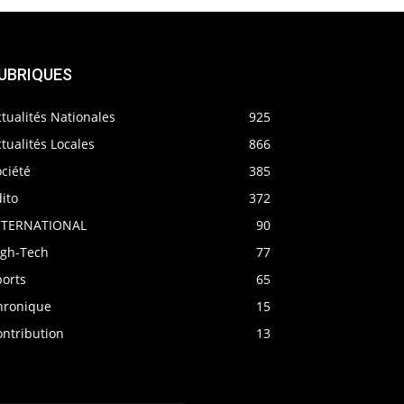
UBRIQUES
tualités Nationales
925
tualités Locales
866
ciété
385
ito
372
NTERNATIONAL
90
igh-Tech
77
ports
65
hronique
15
ontribution
13