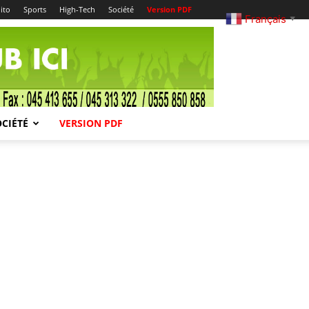
ito
Sports
High-Tech
Société
Version PDF
Français
▼
OCIÉTÉ
VERSION PDF