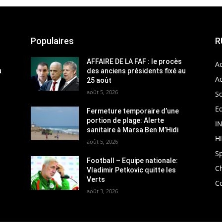
Populaires
R
AFFAIRE DE LA FAF : le procès
Ac
u
des anciens présidents fixé au
Ac
25 août
août 5, 2026
So
Ed
Fermeture temporaire d’une
portion de plage: Alerte
I
sanitaire à Marsa Ben M’Hidi
H
août 5, 2026
S
Football – Equipe nationale:
C
Vladimir Petkovic quitte les
Verts
C
août 3, 2026